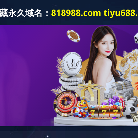
工程案例
荣誉资质
公司实力