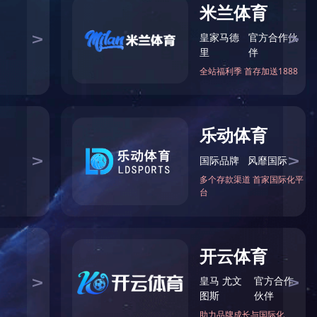
首页
关于我们
企业文化
>
>
在
线
客