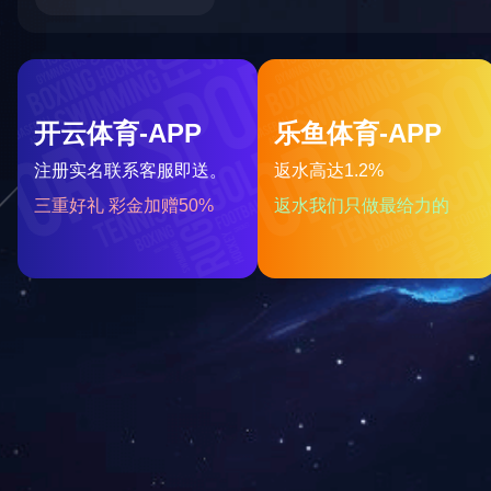
IM网页版页面登录
电话：0523-87542388
手机：13815979819
E-mail：txhenshun388@126.com
网址：www.viviwiitala.com
地址：江苏省泰兴市城东工业园二环路园
区段南侧